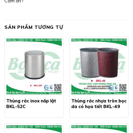
Cảm ơn !
SẢN PHẨM TƯƠNG TỰ
Thùng rác inox nắp lật
Thùng rác nhựa tròn bọc
BKL-52C
da có họa tiết BKL-49