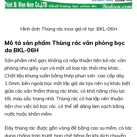
Hình ảnh Thùng rác inox giá rẻ tại BKL-06H
Mô tả
sả
n phẩ
m Thùng rác văn phòng bọc
da BKL-06H
Sản phẩm nhỏ gọn, không có nắp thuận tiện bỏ rác văn
phòng như giấy vụn và một số loại rác thải nhẹ khác…
Chất liệu khung sườn bằng thép phun sơn cao cấp dày
1.0mm, bên ngoài bọc một lớp giả da tạo nên sự khác biệt
giữa các sản thẩm thùng rác khác, có khả năng chịu lực
tốt, màu sắc trang nhã. Thùng rác có hai lớp nên thuận
tiện cho việc bỏ bọc rác, có thể dễ dàng làm sạch bằng
nước hoặc khăn mềm.
Đáy thùng rác được gắn vòng đế bằng cao su mềm, có tác
dụng chống trơn trượt, hạn chế tiếng ồn khi dịch chuyển.