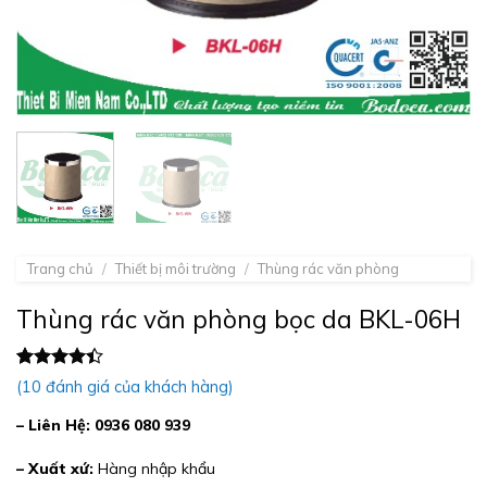
Trang chủ
/
Thiết bị môi trường
/
Thùng rác văn phòng
Thùng rác văn phòng bọc da BKL-06H
4.40
10
trên
(
10
đánh giá của khách hàng)
5 dựa
trên
đánh
– Liên Hệ: 0936 080 939
giá
– Xuất xứ:
Hàng nhập khẩu