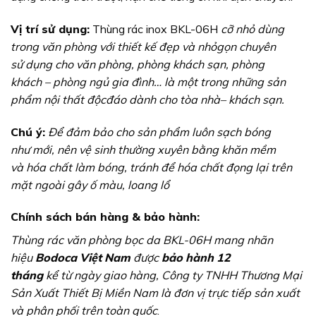
Vị
tr
í
sử
dụ
ng:
Thùng rác inox BKL-06H
cỡ nhỏ d
ù
ng
trong v
ă
n ph
ò
ng vớ
i thiế
t kế
đẹ
p v
à
nhỏ
gọ
n chuy
ê
n
sử
dụ
ng cho v
ă
n ph
ò
ng, ph
ò
ng kh
á
ch sạ
n, ph
ò
ng
kh
á
ch
–
ph
ò
ng ngủ
gia
đì
nh
…
l
à
mộ
t trong nhữ
ng sả
n
phẩ
m nộ
i thấ
t
độ
c
đá
o d
à
nh cho t
ò
a nh
à
–
kh
á
ch sạ
n.
Chú ý:
Để
đả
m bả
o cho sả
n phẩ
m lu
ô
n sạ
ch b
ó
ng
như
mớ
i, n
ê
n vệ
sinh thườ
ng xuy
ê
n bằ
ng kh
ă
n mề
m
v
à
h
ó
a chấ
t l
à
m b
ó
ng,
tr
á
nh
để
h
ó
a chấ
t
đọ
ng lạ
i tr
ê
n
mặ
t ngo
à
i g
â
y ố
m
à
u, loang lổ
Chính sách bán hàng & bả
o h
à
nh:
Thùng rác văn phòng bọc da BKL-06H mang nh
ã
n
hiệ
u
Bodoca Việt Nam
đượ
c
bả
o hành 12
tháng
kể
từ
ng
à
y giao h
à
ng, C
ô
ng ty TNHH Thươ
ng Mạ
i
Sả
n Xuấ
t Thiế
t Bị
Miề
n Nam l
à đơ
n vị
trự
c tiế
p sả
n xuấ
t
v
à
ph
â
n phố
i tr
ê
n to
à
n quố
c
.