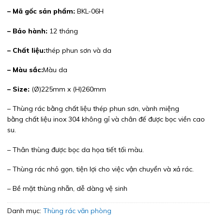
– Mã gốc sản phẩm:
BKL-06H
– Bảo hành:
12 tháng
– Chất liệu:
thép phun sơn và da
– Màu sắc:
Màu da
– Size:
(Ø)225mm x (H)260mm
– Thùng rác bằng chất liệu thép phun sơn, vành miệng
bằng chất liệu inox 304 không gỉ và chân đế được bọc viền cao
su.
– Thân thùng được bọc da họa tiết tối màu.
– Thùng rác nhỏ gọn, tiện lợi cho việc vận chuyển và xả rác.
– Bề mặt thùng nhẵn, dễ dàng vệ sinh
Danh mục:
Thùng rác văn phòng