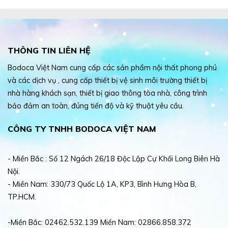
THÔNG TIN LIÊN HỆ
Bodoca Việt Nam cung cấp các sản phẩm nội thất phong phú
và các dịch vụ , cung cấp thiết bị vệ sinh môi trường thiết bị
nhà hàng khách sạn, thiết bị giao thông tòa nhà, công trình
bảo đảm an toàn, đúng tiến độ và kỹ thuật yêu cầu.
CÔNG TY TNHH BODOCA VIỆT NAM
- Miền Bắc : Số 12 Ngách 26/18 Độc Lập Cự Khối Long Biên Hà
Nội.
- Miền Nam: 330/73 Quốc Lộ 1A, KP3, Bình Hưng Hòa B,
TP.HCM.
-Miền Bắc: 02462.532.139 Miền Nam: 02866.858.372