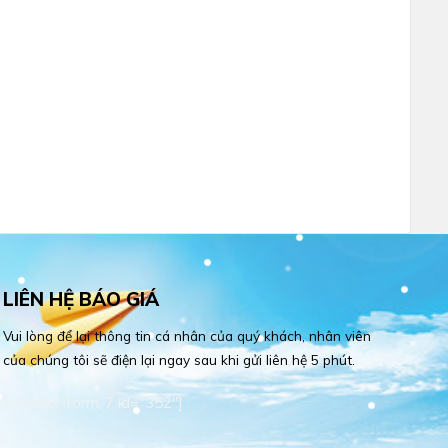
LIÊN HỆ BÁO GIÁ
Vui lòng để lại thông tin cá nhân của quý khách, nhân viên
của chúng tôi sẽ điện lại ngay sau khi gửi liên hệ 5 phút.
[contact-form-7 id="352"]