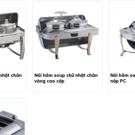
nhật chân
Nồi hâm soup chữ nhật chân
Nồi hâm so
vàng cao cấp
nắp PC