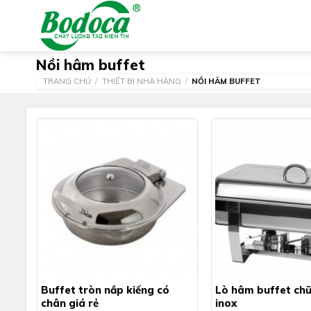
Skip
to
content
Nồi hâm buffet
TRANG CHỦ
/
THIẾT BỊ NHÀ HÀNG
/
NỒI HÂM BUFFET
Buffet tròn nắp kiếng có
Lò hâm buffet chữ
chân giá rẻ
inox