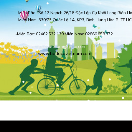
- Miền Bắc : Số 12 Ngách 26/18 Độc Lập Cự Khối Long Biên Hà
- Miền Nam: 330/73 Quốc Lộ 1A, KP3, Bình Hưng Hòa B, TP.HC
-Miền Bắc: 02462.532.139 Miền Nam: 02866.858.372
- Email: bodocavietnam@gmai.com
- Website:
www.bodocavietnam.com