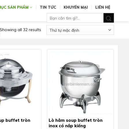
MỤC SẢN PHẨM
TIN TỨC
KHUYẾN MẠI
LIÊN HỆ
Tìm
kiếm:
Showing all 32 results
p buffet tròn
Lò hâm soup buffet tròn
inox có nắp kiếng