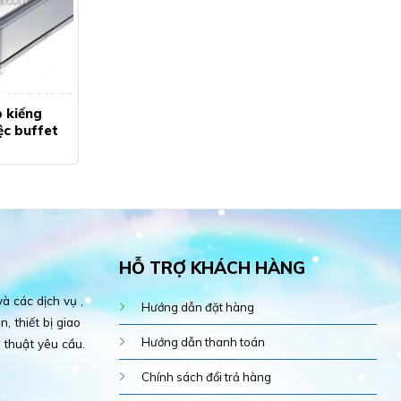
p kiếng
ệc buffet
HỖ TRỢ KHÁCH HÀNG
 các dịch vụ ,
Hướng dẫn đặt hàng
, thiết bị giao
Hướng dẫn thanh toán
 thuật yêu cầu.
Chính sách đổi trả hàng