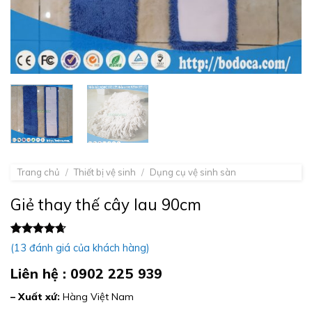
Trang chủ
/
Thiết bị vệ sinh
/
Dụng cụ vệ sinh sàn
Giẻ thay thế cây lau 90cm
4.62
13
trên
(
13
đánh giá của khách hàng)
5 dựa trên
đánh giá
Liên hệ : 0902 225 939
– Xuất xứ:
Hàng Việt Nam