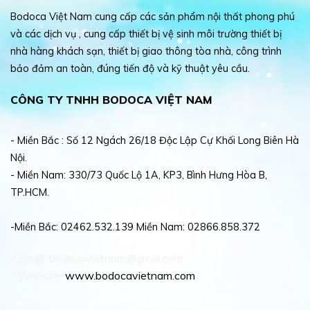
Bodoca Việt Nam cung cấp các sản phẩm nội thất phong phú
và các dịch vụ , cung cấp thiết bị vệ sinh môi trường thiết bị
nhà hàng khách sạn, thiết bị giao thông tòa nhà, công trình
bảo đảm an toàn, đúng tiến độ và kỹ thuật yêu cầu.
CÔNG TY TNHH BODOCA VIỆT NAM
- Miền Bắc : Số 12 Ngách 26/18 Độc Lập Cự Khối Long Biên Hà
Nội.
- Miền Nam: 330/73 Quốc Lộ 1A, KP3, Bình Hưng Hòa B,
TP.HCM.
-Miền Bắc: 02462.532.139 Miền Nam: 02866.858.372
- Email: bodocavietnam@gmai.com
- Website:
www.bodocavietnam.com