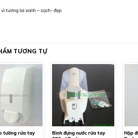
vì tương lai xanh – sạch- đẹp
HẨM TƯƠNG TỰ
o tường rửa tay
Bình đựng nước rửa tay
Hộp đ