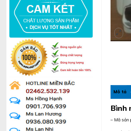
Mô tả
Bình 
– Mã sản