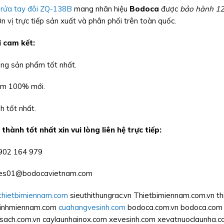
 rửa tay đôi ZQ-138B
mang nhãn hiệu
Bodoca
được
bảo hành 12
n vị trực tiếp sản xuất và phân phối trên toàn quốc.
i cam k
ế
t:
ợng sản phẩm tốt nhất.
ẩm 100% mới.
h tốt nhất.
 thành tốt nhất xin vui lòng liên hệ trực tiếp:
0902 164 979
ales01@bodocavietnam.com
thietbimiennam.com
sieuthithungrac.vn Thietbimiennam.com.vn th
esinhmiennam.com
cuahangvesinh.com
bodoca.com.vn bodoca.com 
msach.com.vn caylaunhainox.com xevesinh.com xevatnuoclaunha.