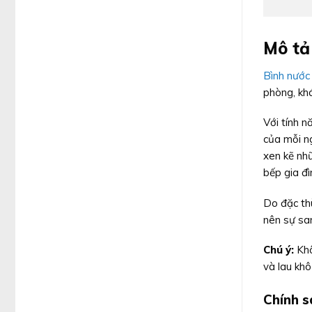
Mô tả
Bình nước
phòng, khá
Với tính n
của mỗi ng
xen kẽ nh
bếp gia đì
Do đặc th
nên sự san
Chú ý:
Khô
và lau khô
Chính s