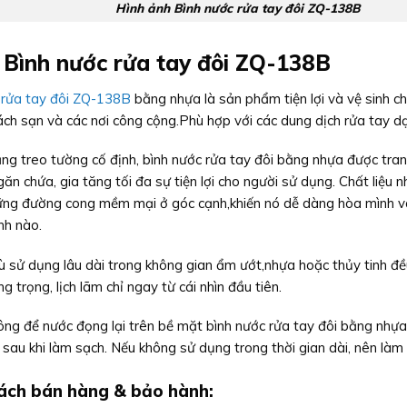
Hình ảnh Bình nước rửa tay đôi ZQ-138B
 Bình nước rửa tay đôi ZQ-138B
 rửa tay đôi ZQ-138B
bằng nhựa là sản phẩm tiện lợi và vệ sinh c
ch sạn và các nơi công cộng.Phù hợp với các dung dịch rửa tay dạ
ăng treo tường cố định, bình nước rửa tay đôi bằng nhựa được tra
ăn chứa, gia tăng tối đa sự tiện lợi cho người sử dụng. Chất liệu
ững đường cong mềm mại ở góc cạnh,khiến nó dễ dàng hòa mình và
nh nào.
ù sử dụng lâu dài trong không gian ẩm ướt,nhựa hoặc thủy tinh đề
g trọng, lịch lãm chỉ ngay từ cái nhìn đầu tiên.
ng để nước đọng lại trên bề mặt bình nước rửa tay đôi bằng nhựa 
 sau khi làm sạch. Nếu không sử dụng trong thời gian dài, nên làm
ách bán hàng & b
ảo hành: