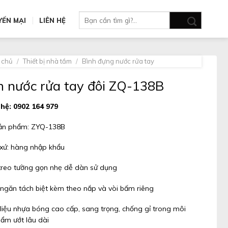
Tìm
YẾN MẠI
LIÊN HỆ
kiếm:
 chủ
/
Thiết bị nhà tắm
/
Bình đựng nước rửa tay
h nước rửa tay đôi ZQ-138B
 hệ: 0902 164 979
ản phẩm: ZYQ-138B
 xứ: hàng nhập khẩu
treo tường gọn nhẹ dễ dàn sử dụng
 ngăn tách biệt kèm theo nắp và vòi bấm riêng
 liệu nhựa bóng cao cấp, sang trọng, chống gỉ trong môi
 ẩm ướt lâu dài