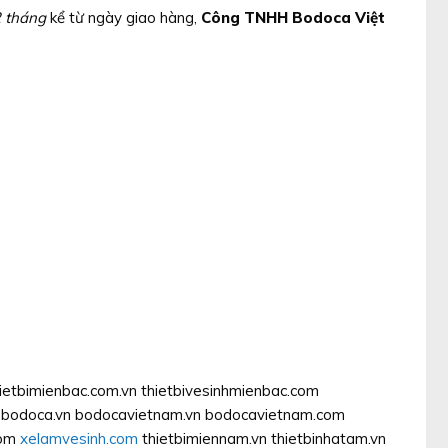
 tháng
kể từ ngày giao hàng,
Công TNHH Bodoca Việt
ietbimienbac.com.vn thietbivesinhmienbac.com
bodoca.vn bodocavietnam.vn bodocavietnam.com
com
xelamvesinh.com
thietbimiennam.vn thietbinhatam.vn