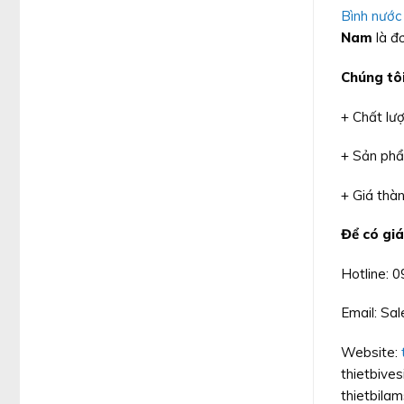
Bình nước
Nam
là đơ
Chúng tô
+ Chất lư
+ Sản ph
+ Giá thàn
Để có giá
Hotline: 
Email: S
Website:
thietbiv
thietbila