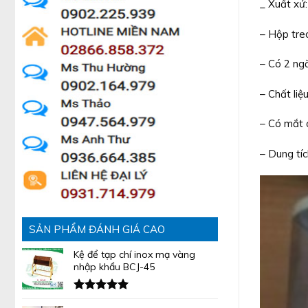
_ Xuất xứ
– Hộp tre
– Có 2 ng
– Chất liệ
– Có mắt 
– Dung tí
SẢN PHẨM ĐÁNH GIÁ CAO
Kệ để tạp chí inox mạ vàng
nhập khẩu BCJ-45
Được xếp