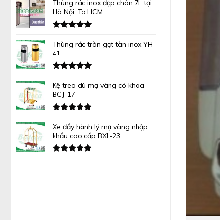
hạng
Thùng rác inox đạp chân 7L tại
5.00
5 sao
Hà Nội, Tp.HCM
Được xếp
hạng
Thùng rác tròn gạt tàn inox YH-
4.94
5 sao
41
Được xếp
hạng
Kệ treo dù mạ vàng có khóa
4.92
5 sao
BCJ-17
Được xếp
hạng
Xe đẩy hành lý mạ vàng nhập
4.92
5 sao
khẩu cao cấp BXL-23
Được xếp
hạng
4.91
5 sao