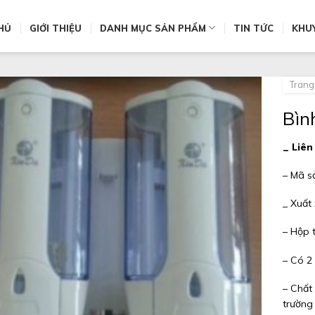
HỦ
GIỚI THIỆU
DANH MỤC SẢN PHẨM
TIN TỨC
KHU
Trang
Bìn
_ Liên
– Mã s
_ Xuất
– Hộp 
– Có 2
– Chất
trường