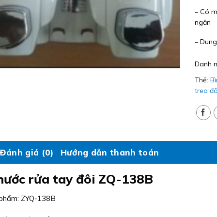
– Có m
ngăn
– Dung
Danh 
Thẻ:
Bì
treo đô
Đánh giá (0)
Hướng dẫn thanh toán
nước rửa tay đôi ZQ-138B
 phẩm: ZYQ-138B