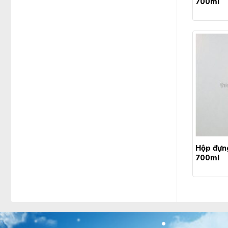
700ml
Hộp đựn
700ml