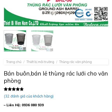
Trang chủ
/
Thiết bị môi trường
/
Thùng rác văn phòng
Bán buôn,bán lẻ thùng rác lưới cho văn
phòng
4.72
32
trên 5
(
32
đánh giá của khách hàng)
dựa trên
đánh giá
– Liên Hệ: 0936 080 939