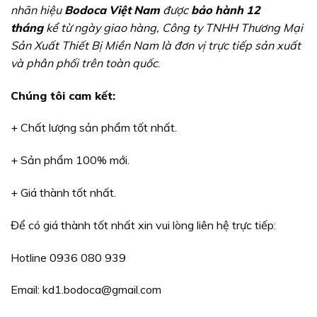
nhã
n hiệ
u
Bodoca Việt Nam
đượ
c
bả
o h
à
nh 12
th
á
ng
kể
từ
ng
à
y giao h
à
ng, C
ô
ng ty TNHH Thươ
ng Mạ
i
Sả
n Xuấ
t Thiế
t Bị
Miề
n Nam l
à đơ
n vị
trự
c tiế
p sả
n xuấ
t
v
à
ph
â
n phố
i tr
ê
n to
à
n quố
c
.
Chúng tôi cam kế
t:
+ Chất lượng sản phẩm tốt nhất.
+ Sản phẩm 100% mới.
+ Giá thành tốt nhất.
Để có giá thành tốt nhất xin vui lòng liên hệ trực tiếp:
Hotline 0936 080 939
Email: kd1.bodoca@gmail.com