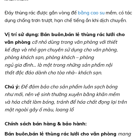
Đáy thùng rác được gắn vòng đế
bằng cao su
mềm, có tác
dụng chống trơn trượt, hạn chế tiếng ồn khi dịch chuyển.
Vị
trí
sử
dụ
ng: Bán buôn,bán lẻ thùng rác lưới cho
văn phòng
cỡ
nhỏ
dùng trong văn phòng vớ
i thiế
t
kế
đẹ
p v
à
nhỏ
gọ
n chuy
ê
n sử
dụ
ng cho v
ă
n ph
ò
ng,
ph
ò
ng kh
á
ch sạ
n, ph
ò
ng kh
á
ch
–
phòng
ngủ
gia
đình…
là
mộ
t trong nhữ
ng sả
n phẩ
m nộ
i
thấ
t
độ
c
đáo dành cho tòa nhà–
khách sạ
n.
Chú ý:
Để
đả
m bả
o cho sả
n phẩ
m lu
ô
n sạ
ch b
ó
ng
như
mớ
i, n
ê
n vệ
sinh thườ
ng xuy
ê
n bằ
ng kh
ă
n mề
m
v
à
h
ó
a chấ
t l
à
m b
ó
ng,
tr
á
nh
để
hóa chấ
t
đọ
ng lạ
i tr
ê
n
mặ
t ngo
à
i g
â
y ố
màu, loang lổ
Chính sách bán hàng & bả
o h
à
nh:
Bán buôn,bán lẻ thùng rác lưới cho văn phòng
mang