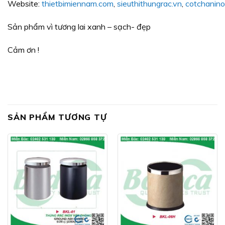
Website:
thietbimiennam.com
,
sieuthithungrac.vn
,
cotchanin
Sản phẩm vì tương lai xanh – sạch- đẹp
Cảm ơn !
SẢN PHẨM TƯƠNG TỰ