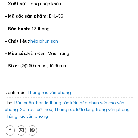
– Xuất xứ:
Hàng nhập khẩu
– Mã gốc sản phẩm:
BKL-56
– Bảo hành:
12 tháng
– Chất liệu:
thép phun sơn
– Màu sắc:
Màu Đen, Màu Trắng
– Size:
(Ø)260mm x (H)290mm
Danh mục:
Thùng rác văn phòng
Thẻ:
Bán buôn
,
bán lẻ thùng rác lưới thép phun sơn cho văn
phòng
,
Sọt rác lưới inox
,
Thùng rác lưới dùng trong văn phòng
,
Thùng rác văn phòng