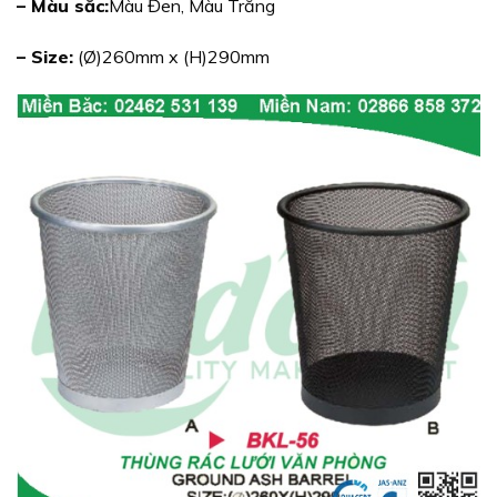
– Màu sắc:
Màu Đen, Màu Trắng
– Size:
(Ø)260mm x (H)290mm