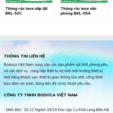
Thùng rác inox nắp lật
Thùng rác inox văn
BKL-52C
phòng BKL-05A
THÔNG TIN LIÊN HỆ
Bodoca Việt Nam cung cấp các sản phẩm nội thất phong phú
và các dịch vụ , cung cấp thiết bị vệ sinh môi trường thiết bị
nhà hàng khách sạn, thiết bị giao thông tòa nhà, công trình
bảo đảm an toàn, đúng tiến độ và kỹ thuật yêu cầu.
CÔNG TY TNHH BODOCA VIỆT NAM
- Miền Bắc : Số 12 Ngách 26/18 Độc Lập Cự Khối Long Biên Hà