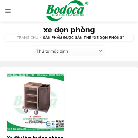
Skip
to
content
xe dọn phòng
TRANG CHỦ
/
SẢN PHẨM ĐƯỢC GẮN THẺ “XE DỌN PHÒNG”
Xe đẩy làm buồng phòng