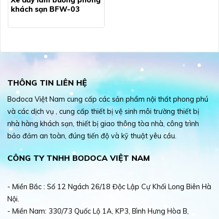
khách sạn BFW-03
THÔNG TIN LIÊN HỆ
Bodoca Việt Nam cung cấp các sản phẩm nội thất phong phú
và các dịch vụ , cung cấp thiết bị vệ sinh môi trường thiết bị
nhà hàng khách sạn, thiết bị giao thông tòa nhà, công trình
bảo đảm an toàn, đúng tiến độ và kỹ thuật yêu cầu.
CÔNG TY TNHH BODOCA VIỆT NAM
- Miền Bắc : Số 12 Ngách 26/18 Độc Lập Cự Khối Long Biên Hà
Nội.
- Miền Nam: 330/73 Quốc Lộ 1A, KP3, Bình Hưng Hòa B,