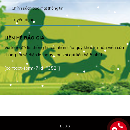
Chính sách bảo mật thông tin
Tuyển dụng
LIÊN HỆ BÁO GIÁ
Vui lòng để lại thông tin cá nhân của quý khách, nhân viên của
chúng tôi sẽ điện lại ngay sau khi gửi liên hệ 5 phút.
[contact-form-7 id="352"]
BLOG