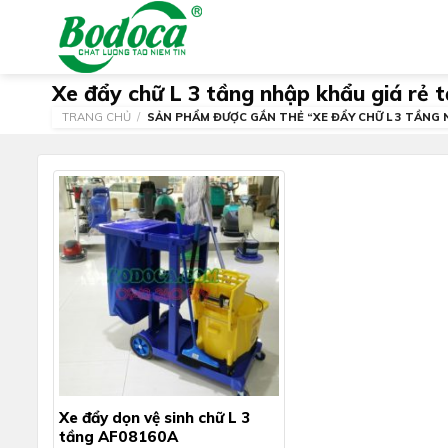
Skip
to
content
Xe đẩy chữ L 3 tầng nhập khẩu giá rẻ t
TRANG CHỦ
/
SẢN PHẨM ĐƯỢC GẮN THẺ “XE ĐẨY CHỮ L 3 TẦNG N
Xe đẩy dọn vệ sinh chữ L 3
tầng AF08160A