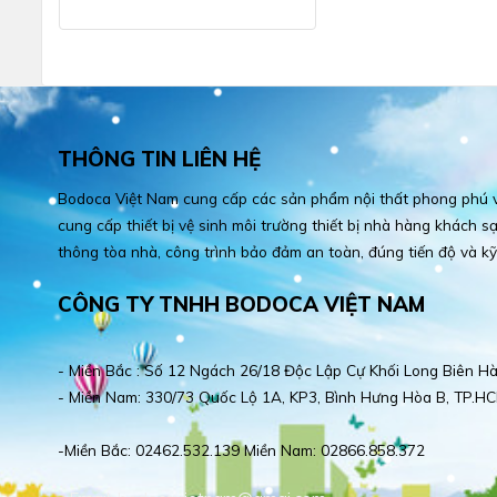
THÔNG TIN LIÊN HỆ
Bodoca Việt Nam cung cấp các sản phẩm nội thất phong phú và
cung cấp thiết bị vệ sinh môi trường thiết bị nhà hàng khách sạn
thông tòa nhà, công trình bảo đảm an toàn, đúng tiến độ và kỹ
CÔNG TY TNHH BODOCA VIỆT NAM
- Miền Bắc : Số 12 Ngách 26/18 Độc Lập Cự Khối Long Biên Hà
- Miền Nam: 330/73 Quốc Lộ 1A, KP3, Bình Hưng Hòa B, TP.HC
-Miền Bắc: 02462.532.139 Miền Nam: 02866.858.372