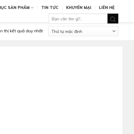
MỤC SẢN PHẨM
TIN TỨC
KHUYẾN MẠI
LIÊN HỆ
Tìm
kiếm:
n thị kết quả duy nhất