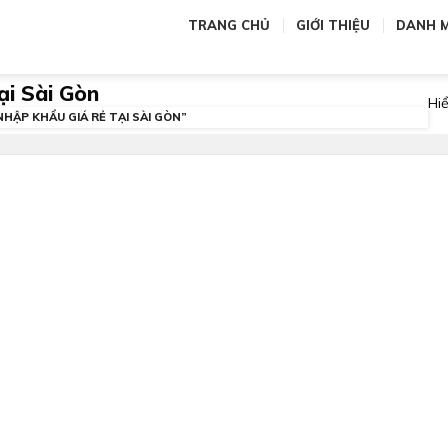
TRANG CHỦ
GIỚI THIỆU
DANH 
ại Sài Gòn
Hiể
HẬP KHẨU GIÁ RẺ TẠI SÀI GÒN”