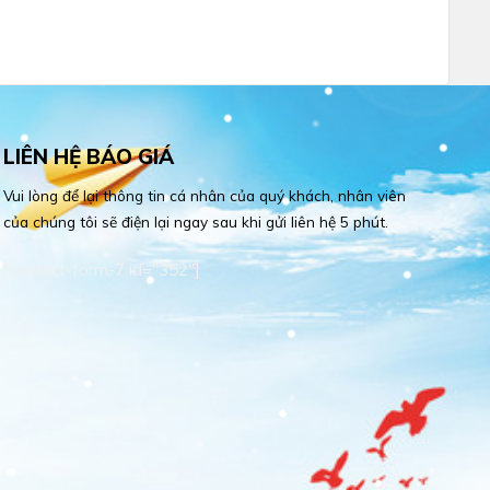
LIÊN HỆ BÁO GIÁ
Vui lòng để lại thông tin cá nhân của quý khách, nhân viên
của chúng tôi sẽ điện lại ngay sau khi gửi liên hệ 5 phút.
[contact-form-7 id="352"]