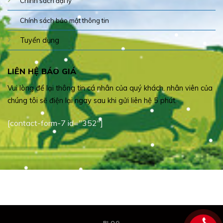
Chính sách đại lý
Chính sách bảo mật thông tin
Tuyển dụng
LIÊN HỆ BÁO GIÁ
Vui lòng để lại thông tin cá nhân của quý khách, nhân viên của
chúng tôi sẽ điện lại ngay sau khi gửi liên hệ 5 phút.
[contact-form-7 id="352"]
BLOG