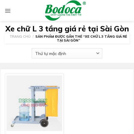
Skip
to
content
Xe chữ L 3 tầng giá rẻ tại Sài Gòn
TRANG CHỦ
/
SẢN PHẨM ĐƯỢC GẮN THẺ “XE CHỮ L 3 TẦNG GIÁ RẺ
TẠI SÀI GÒN”