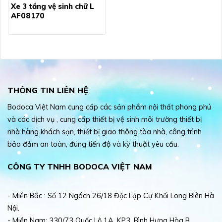
Xe 3 tầng vệ sinh chữ L
AF08170
THÔNG TIN LIÊN HỆ
Bodoca Việt Nam cung cấp các sản phẩm nội thất phong phú
và các dịch vụ , cung cấp thiết bị vệ sinh môi trường thiết bị
nhà hàng khách sạn, thiết bị giao thông tòa nhà, công trình
bảo đảm an toàn, đúng tiến độ và kỹ thuật yêu cầu.
CÔNG TY TNHH BODOCA VIỆT NAM
- Miền Bắc : Số 12 Ngách 26/18 Độc Lập Cự Khối Long Biên Hà
Nội.
- Miền Nam: 330/73 Quốc Lộ 1A, KP3, Bình Hưng Hòa B,