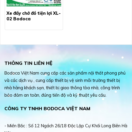
Xe đẩy chở đồ tiện lợi XL-
02 Bodoca
THÔNG TIN LIÊN HỆ
Bodoca Việt Nam cung cấp các sản phẩm nội thất phong phú
và các dịch vụ , cung cấp thiết bị vệ sinh môi trường thiết bị
nhà hàng khách sạn, thiết bị giao thông tòa nhà, công trình
bảo đảm an toàn, đúng tiến độ và kỹ thuật yêu cầu.
CÔNG TY TNHH BODOCA VIỆT NAM
- Miền Bắc : Số 12 Ngách 26/18 Độc Lập Cự Khối Long Biên Hà