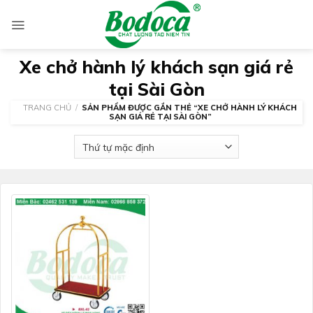
Skip
to
content
Xe chở hành lý khách sạn giá rẻ
tại Sài Gòn
TRANG CHỦ
/
SẢN PHẨM ĐƯỢC GẮN THẺ “XE CHỞ HÀNH LÝ KHÁCH
SẠN GIÁ RẺ TẠI SÀI GÒN”