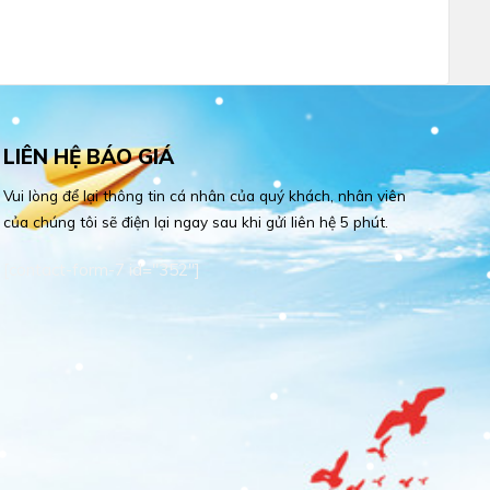
LIÊN HỆ BÁO GIÁ
Vui lòng để lại thông tin cá nhân của quý khách, nhân viên
của chúng tôi sẽ điện lại ngay sau khi gửi liên hệ 5 phút.
[contact-form-7 id="352"]