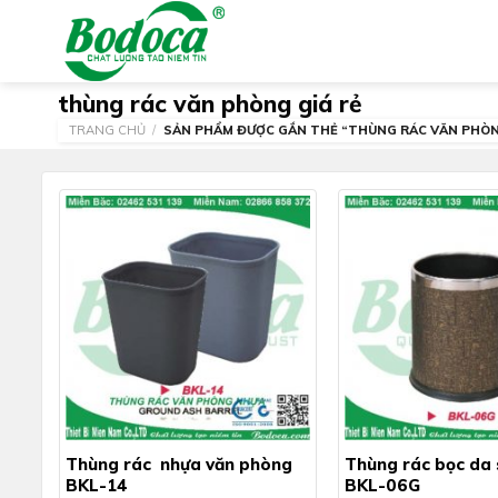
Skip
to
content
thùng rác văn phòng giá rẻ
TRANG CHỦ
/
SẢN PHẨM ĐƯỢC GẮN THẺ “THÙNG RÁC VĂN PHÒNG
Thùng rác nhựa văn phòng
Thùng rác bọc da
BKL-14
BKL-06G