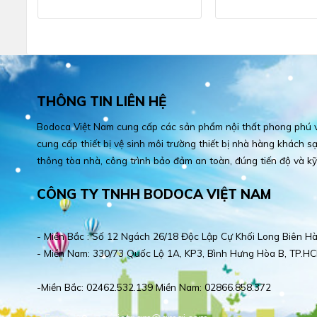
THÔNG TIN LIÊN HỆ
Bodoca Việt Nam cung cấp các sản phẩm nội thất phong phú và
cung cấp thiết bị vệ sinh môi trường thiết bị nhà hàng khách sạn
thông tòa nhà, công trình bảo đảm an toàn, đúng tiến độ và kỹ
CÔNG TY TNHH BODOCA VIỆT NAM
- Miền Bắc : Số 12 Ngách 26/18 Độc Lập Cự Khối Long Biên Hà
- Miền Nam: 330/73 Quốc Lộ 1A, KP3, Bình Hưng Hòa B, TP.HC
-Miền Bắc: 02462.532.139 Miền Nam: 02866.858.372