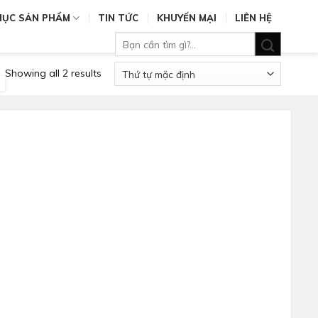
MỤC SẢN PHẨM
TIN TỨC
KHUYẾN MẠI
LIÊN HỆ
Tìm
kiếm:
Showing all 2 results