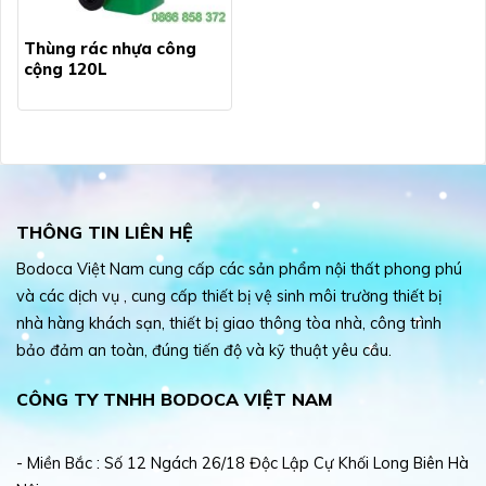
Thùng rác nhựa công
cộng 120L
THÔNG TIN LIÊN HỆ
Bodoca Việt Nam cung cấp các sản phẩm nội thất phong phú
và các dịch vụ , cung cấp thiết bị vệ sinh môi trường thiết bị
nhà hàng khách sạn, thiết bị giao thông tòa nhà, công trình
bảo đảm an toàn, đúng tiến độ và kỹ thuật yêu cầu.
CÔNG TY TNHH BODOCA VIỆT NAM
- Miền Bắc : Số 12 Ngách 26/18 Độc Lập Cự Khối Long Biên Hà