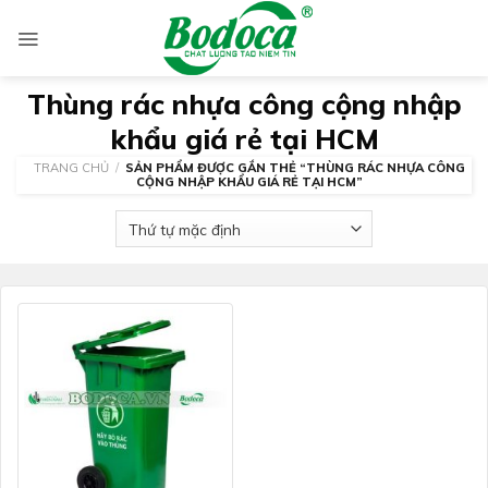
Skip
to
content
Thùng rác nhựa công cộng nhập
khẩu giá rẻ tại HCM
TRANG CHỦ
/
SẢN PHẨM ĐƯỢC GẮN THẺ “THÙNG RÁC NHỰA CÔNG
CỘNG NHẬP KHẨU GIÁ RẺ TẠI HCM”