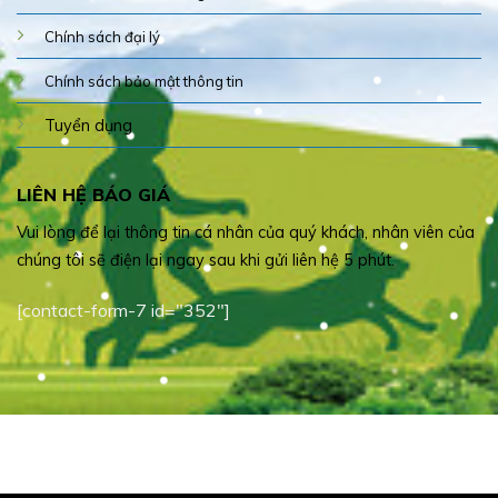
Chính sách đại lý
Chính sách bảo mật thông tin
Tuyển dụng
LIÊN HỆ BÁO GIÁ
Vui lòng để lại thông tin cá nhân của quý khách, nhân viên của
chúng tôi sẽ điện lại ngay sau khi gửi liên hệ 5 phút.
[contact-form-7 id="352"]