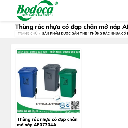
Skip
to
content
Thùng rác nhựa có đạp chân mở nắp 
TRANG CHỦ
/
SẢN PHẨM ĐƯỢC GẮN THẺ “THÙNG RÁC NHỰA CÓ Đ
Thùng rác nhựa có đạp chân
mở nắp AF07304A