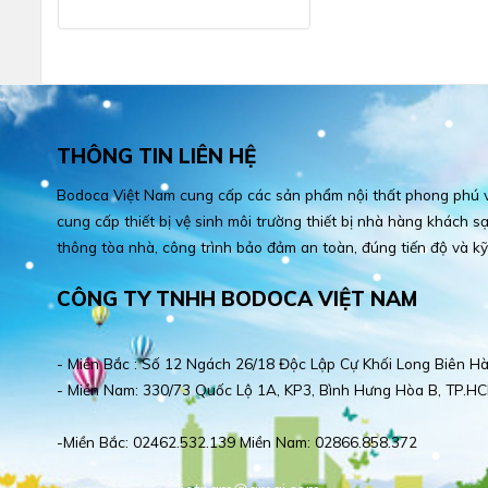
THÔNG TIN LIÊN HỆ
Bodoca Việt Nam cung cấp các sản phẩm nội thất phong phú và
cung cấp thiết bị vệ sinh môi trường thiết bị nhà hàng khách sạn
thông tòa nhà, công trình bảo đảm an toàn, đúng tiến độ và kỹ
CÔNG TY TNHH BODOCA VIỆT NAM
- Miền Bắc : Số 12 Ngách 26/18 Độc Lập Cự Khối Long Biên Hà
- Miền Nam: 330/73 Quốc Lộ 1A, KP3, Bình Hưng Hòa B, TP.HC
-Miền Bắc: 02462.532.139 Miền Nam: 02866.858.372