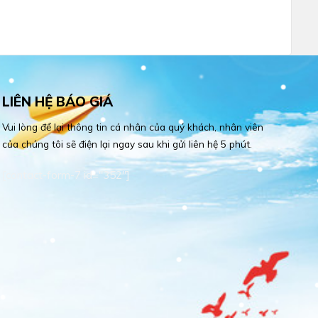
LIÊN HỆ BÁO GIÁ
Vui lòng để lại thông tin cá nhân của quý khách, nhân viên
của chúng tôi sẽ điện lại ngay sau khi gửi liên hệ 5 phút.
[contact-form-7 id="352"]