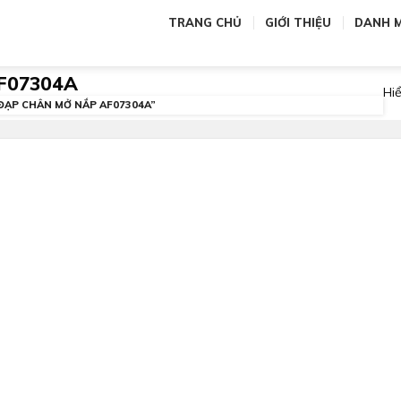
TRANG CHỦ
GIỚI THIỆU
DANH 
AF07304A
Hiể
ẠP CHÂN MỞ NẮP AF07304A”