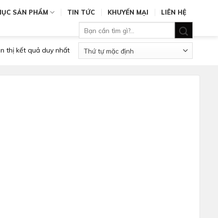
MỤC SẢN PHẨM
TIN TỨC
KHUYẾN MẠI
LIÊN HỆ
Tìm
kiếm:
n thị kết quả duy nhất