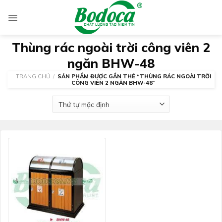
Skip
to
content
Thùng rác ngoài trời công viên 2
ngăn BHW-48
TRANG CHỦ
/
SẢN PHẨM ĐƯỢC GẮN THẺ “THÙNG RÁC NGOÀI TRỜI
CÔNG VIÊN 2 NGĂN BHW-48”