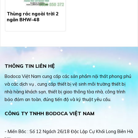
Thùng rác ngoài trời 2
ngăn BHW-48
THÔNG TIN LIÊN HỆ
Bodoca Việt Nam cung cấp các sản phẩm nội thất phong phú
và các dịch vụ , cung cấp thiết bị vệ sinh môi trường thiết bị
nhà hàng khách sạn, thiết bị giao thông tòa nhà, công trình
bảo đảm an toàn, đúng tiến độ và kỹ thuật yêu cầu.
CÔNG TY TNHH BODOCA VIỆT NAM
- Miền Bắc : Số 12 Ngách 26/18 Độc Lập Cự Khối Long Biên Hà