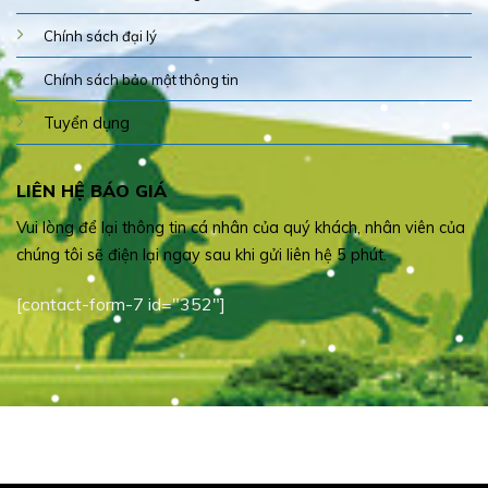
Chính sách đại lý
Chính sách bảo mật thông tin
Tuyển dụng
LIÊN HỆ BÁO GIÁ
Vui lòng để lại thông tin cá nhân của quý khách, nhân viên của
chúng tôi sẽ điện lại ngay sau khi gửi liên hệ 5 phút.
[contact-form-7 id="352"]