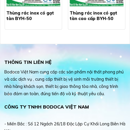
Thùng rác inox có gạt
Thùng rác inox có gạt
tàn BYH-50
tàn cao cấp BYH-50
THÔNG TIN LIÊN HỆ
Bodoca Việt Nam cung cấp các sản phẩm nội thất phong phú
và các dịch vụ , cung cấp thiết bị vệ sinh môi trường thiết bị
nhà hàng khách sạn, thiết bị giao thông tòa nhà, công trình
bảo đảm an toàn, đúng tiến độ và kỹ thuật yêu cầu.
CÔNG TY TNHH BODOCA VIỆT NAM
- Miền Bắc : Số 12 Ngách 26/18 Độc Lập Cự Khối Long Biên Hà