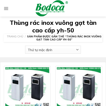
Skip
to
content
Thùng rác inox vuông gạt tàn
cao cấp yh-50
TRANG CHỦ
/
SẢN PHẨM ĐƯỢC GẮN THẺ “THÙNG RÁC INOX VUÔNG
GẠT TÀN CAO CẤP YH-50”