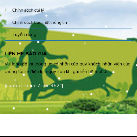
Chính sách đại lý
Chính sách bảo mật thông tin
Tuyển dụng
LIÊN HỆ BÁO GIÁ
Vui lòng để lại thông tin cá nhân của quý khách, nhân viên của
chúng tôi sẽ điện lại ngay sau khi gửi liên hệ 5 phút.
[contact-form-7 id="352"]