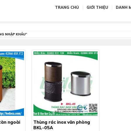
TRANG CHỦ
GIỚI THIỆU
DANH 
NG NHẬP KHẨU”
tàn ngoài
Thùng rác inox văn phòng
BKL-05A