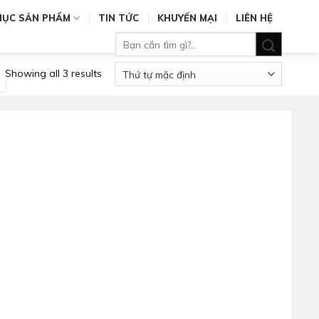
MỤC SẢN PHẨM
TIN TỨC
KHUYẾN MẠI
LIÊN HỆ
Tìm
kiếm:
Showing all 3 results