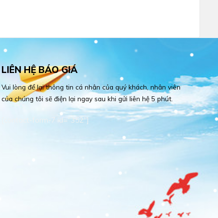
LIÊN HỆ BÁO GIÁ
Vui lòng để lại thông tin cá nhân của quý khách, nhân viên
của chúng tôi sẽ điện lại ngay sau khi gửi liên hệ 5 phút.
[contact-form-7 id="352"]