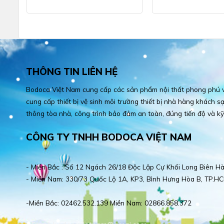
THÔNG TIN LIÊN HỆ
Bodoca Việt Nam cung cấp các sản phẩm nội thất phong phú và
cung cấp thiết bị vệ sinh môi trường thiết bị nhà hàng khách sạn
thông tòa nhà, công trình bảo đảm an toàn, đúng tiến độ và kỹ
CÔNG TY TNHH BODOCA VIỆT NAM
- Miền Bắc : Số 12 Ngách 26/18 Độc Lập Cự Khối Long Biên Hà
- Miền Nam: 330/73 Quốc Lộ 1A, KP3, Bình Hưng Hòa B, TP.HC
-Miền Bắc: 02462.532.139 Miền Nam: 02866.858.372