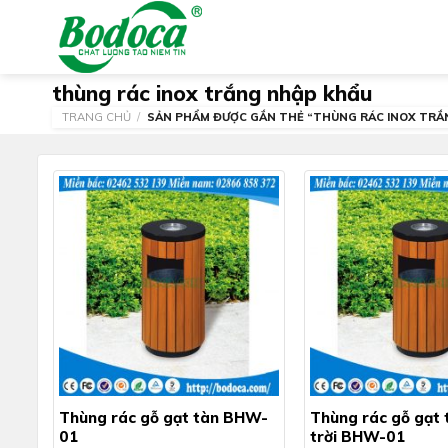
Skip
to
content
thùng rác inox trắng nhập khẩu
TRANG CHỦ
/
SẢN PHẨM ĐƯỢC GẮN THẺ “THÙNG RÁC INOX TRẮ
Thùng rác gỗ gạt tàn BHW-
Thùng rác gỗ gạt 
01
trời BHW-01