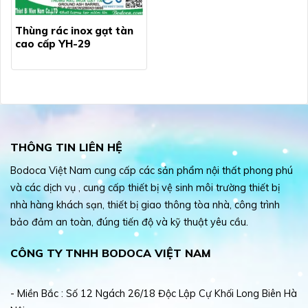
Thùng rác inox gạt tàn
cao cấp YH-29
THÔNG TIN LIÊN HỆ
Bodoca Việt Nam cung cấp các sản phẩm nội thất phong phú
và các dịch vụ , cung cấp thiết bị vệ sinh môi trường thiết bị
nhà hàng khách sạn, thiết bị giao thông tòa nhà, công trình
bảo đảm an toàn, đúng tiến độ và kỹ thuật yêu cầu.
CÔNG TY TNHH BODOCA VIỆT NAM
- Miền Bắc : Số 12 Ngách 26/18 Độc Lập Cự Khối Long Biên Hà