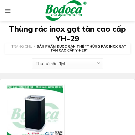
Skip
to
content
Thùng rác inox gạt tàn cao cấp
YH-29
TRANG CHỦ
/
SẢN PHẨM ĐƯỢC GẮN THẺ “THÙNG RÁC INOX GẠT
TÀN CAO CẤP YH-29”