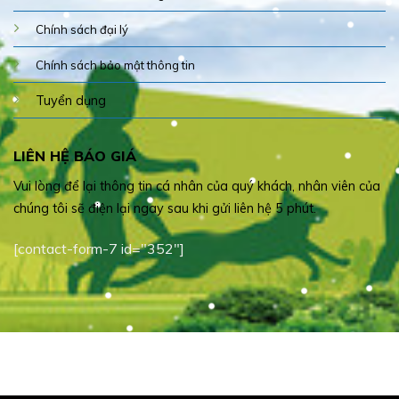
Chính sách đại lý
Chính sách bảo mật thông tin
Tuyển dụng
LIÊN HỆ BÁO GIÁ
Vui lòng để lại thông tin cá nhân của quý khách, nhân viên của
chúng tôi sẽ điện lại ngay sau khi gửi liên hệ 5 phút.
[contact-form-7 id="352"]