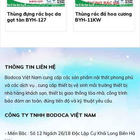
Thùng đựng rác bọc da
Thùng rác đá hoa cương
gạt tàn BYH-127
BYH-11KW
THÔNG TIN LIÊN HỆ
Bodoca Việt Nam cung cấp các sản phẩm nội thất phong phú
và các dịch vụ , cung cấp thiết bị vệ sinh môi trường thiết bị
nhà hàng khách sạn, thiết bị giao thông tòa nhà, công trình
bảo đảm an toàn, đúng tiến độ và kỹ thuật yêu cầu.
CÔNG TY TNHH BODOCA VIỆT NAM
- Miền Bắc : Số 12 Ngách 26/18 Độc Lập Cự Khối Long Biên Hà