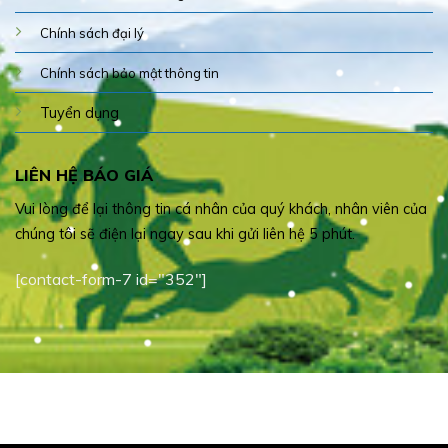
Chính sách đại lý
Chính sách bảo mật thông tin
Tuyển dụng
LIÊN HỆ BÁO GIÁ
Vui lòng để lại thông tin cá nhân của quý khách, nhân viên của
chúng tôi sẽ điện lại ngay sau khi gửi liên hệ 5 phút.
[contact-form-7 id="352"]