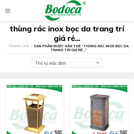
Skip
to
content
thùng rác inox bọc da trang trí
giá rẻ...
TRANG CHỦ
/
SẢN PHẨM ĐƯỢC GẮN THẺ “THÙNG RÁC INOX BỌC DA
TRANG TRÍ GIÁ RẺ...”