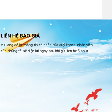
LIÊN HỆ BÁO GIÁ
Vui lòng để lại thông tin cá nhân của quý khách, nhân viên
của chúng tôi sẽ điện lại ngay sau khi gửi liên hệ 5 phút.
[contact-form-7 id="352"]