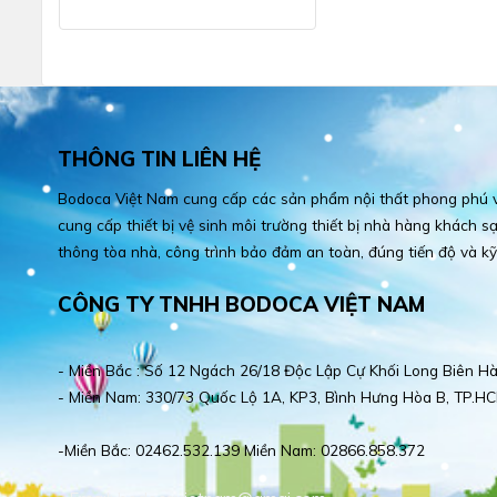
THÔNG TIN LIÊN HỆ
Bodoca Việt Nam cung cấp các sản phẩm nội thất phong phú và
cung cấp thiết bị vệ sinh môi trường thiết bị nhà hàng khách sạn
thông tòa nhà, công trình bảo đảm an toàn, đúng tiến độ và kỹ
CÔNG TY TNHH BODOCA VIỆT NAM
- Miền Bắc : Số 12 Ngách 26/18 Độc Lập Cự Khối Long Biên Hà
- Miền Nam: 330/73 Quốc Lộ 1A, KP3, Bình Hưng Hòa B, TP.HC
-Miền Bắc: 02462.532.139 Miền Nam: 02866.858.372