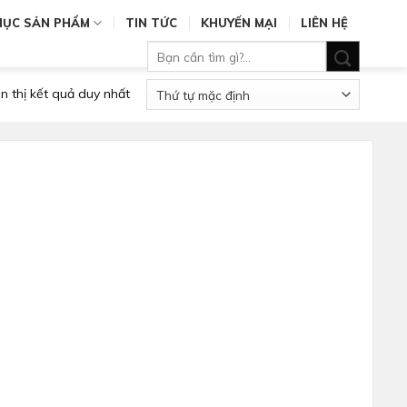
MỤC SẢN PHẨM
TIN TỨC
KHUYẾN MẠI
LIÊN HỆ
Tìm
kiếm:
n thị kết quả duy nhất