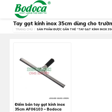
Skip
to
content
Tay gạt kính inox 35cm dùng cho trườn
TRANG CHỦ
/
SẢN PHẨM ĐƯỢC GẮN THẺ “TAY GẠT KÍNH INOX 3
Điểm bán tay gạt kính inox
35cm AF06103 – Bodoca