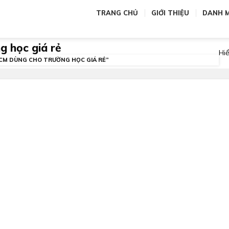
TRANG CHỦ
GIỚI THIỆU
DANH 
g học giá rẻ
Hiể
5CM DÙNG CHO TRƯỜNG HỌC GIÁ RẺ”