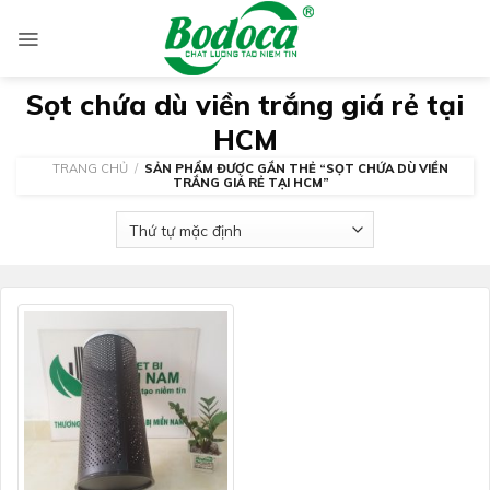
Skip
to
content
Sọt chứa dù viền trắng giá rẻ tại
HCM
TRANG CHỦ
/
SẢN PHẨM ĐƯỢC GẮN THẺ “SỌT CHỨA DÙ VIỀN
TRẮNG GIÁ RẺ TẠI HCM”