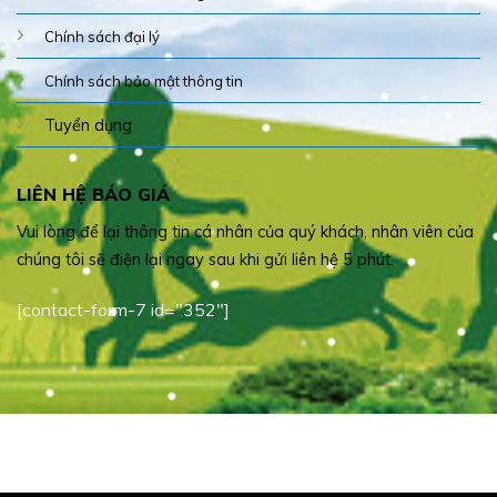
Chính sách đại lý
Chính sách bảo mật thông tin
Tuyển dụng
LIÊN HỆ BÁO GIÁ
Vui lòng để lại thông tin cá nhân của quý khách, nhân viên của
chúng tôi sẽ điện lại ngay sau khi gửi liên hệ 5 phút.
[contact-form-7 id="352"]