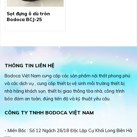
Sọt đựng ô dù tròn
Bodoca BCJ-25
THÔNG TIN LIÊN HỆ
Bodoca Việt Nam cung cấp các sản phẩm nội thất phong phú
và các dịch vụ , cung cấp thiết bị vệ sinh môi trường thiết bị
nhà hàng khách sạn, thiết bị giao thông tòa nhà, công trình
bảo đảm an toàn, đúng tiến độ và kỹ thuật yêu cầu.
CÔNG TY TNHH BODOCA VIỆT NAM
- Miền Bắc : Số 12 Ngách 26/18 Độc Lập Cự Khối Long Biên Hà