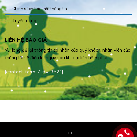
Chính sách bảo mật thông tin
Tuyển dụng
LIÊN HỆ BÁO GIÁ
Vui lòng để lại thông tin cá nhân của quý khách, nhân viên của
chúng tôi sẽ điện lại ngay sau khi gửi liên hệ 5 phút.
[contact-form-7 id="352"]
BLOG