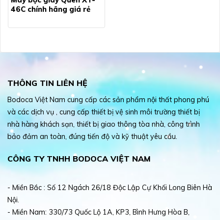
46C chính hãng giá rẻ
THÔNG TIN LIÊN HỆ
Bodoca Việt Nam cung cấp các sản phẩm nội thất phong phú
và các dịch vụ , cung cấp thiết bị vệ sinh môi trường thiết bị
nhà hàng khách sạn, thiết bị giao thông tòa nhà, công trình
bảo đảm an toàn, đúng tiến độ và kỹ thuật yêu cầu.
CÔNG TY TNHH BODOCA VIỆT NAM
- Miền Bắc : Số 12 Ngách 26/18 Độc Lập Cự Khối Long Biên Hà
Nội.
- Miền Nam: 330/73 Quốc Lộ 1A, KP3, Bình Hưng Hòa B,