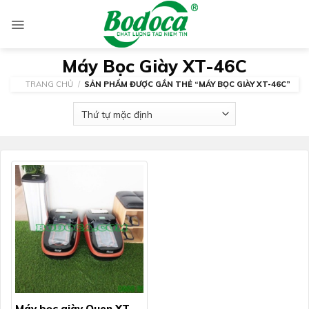
Skip
to
content
Máy Bọc Giày XT-46C
TRANG CHỦ
/
SẢN PHẨM ĐƯỢC GẮN THẺ “MÁY BỌC GIÀY XT-46C”
Máy bọc giày Quen XT-