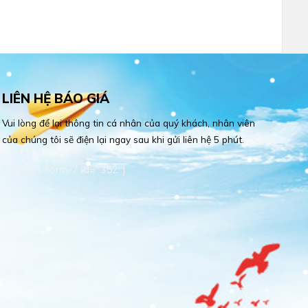
LIÊN HỆ BÁO GIÁ
Vui lòng để lại thông tin cá nhân của quý khách, nhân viên
của chúng tôi sẽ điện lại ngay sau khi gửi liên hệ 5 phút.
[contact-form-7 id="352"]