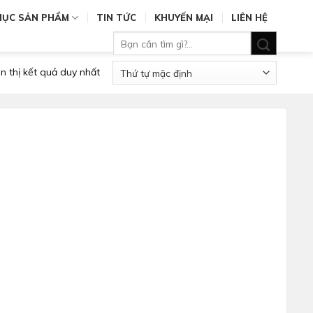
MỤC SẢN PHẨM
TIN TỨC
KHUYẾN MẠI
LIÊN HỆ
Tìm
kiếm:
n thị kết quả duy nhất