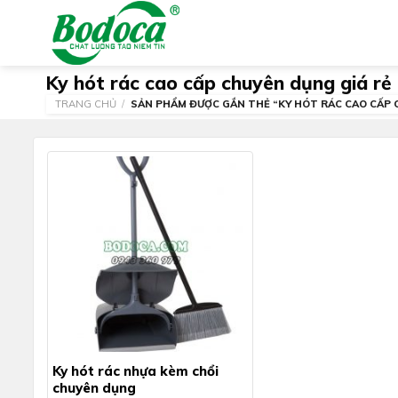
Skip
to
content
Ky hót rác cao cấp chuyên dụng giá rẻ
TRANG CHỦ
/
SẢN PHẨM ĐƯỢC GẮN THẺ “KY HÓT RÁC CAO CẤP C
Ky hót rác nhựa kèm chổi
chuyên dụng