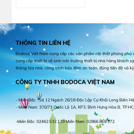
THÔNG TIN LIÊN HỆ
Bodoca Việt Nam cung cấp các sản phẩm nội thất phong phú và
cung cấp thiết bị vệ sinh môi trường thiết bị nhà hàng khách sạn
thông tòa nhà, công trình bảo đảm an toàn, đúng tiến độ và kỹ
CÔNG TY TNHH BODOCA VIỆT NAM
- Miền Bắc : Số 12 Ngách 26/18 Độc Lập Cự Khối Long Biên Hà
- Miền Nam: 330/73 Quốc Lộ 1A, KP3, Bình Hưng Hòa B, TP.HC
-Miền Bắc: 02462.532.139 Miền Nam: 02866.858.372