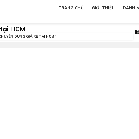
TRANG CHỦ
GIỚI THIỆU
DANH 
 tại HCM
Hiể
HUYÊN DỤNG GIÁ RẺ TẠI HCM”