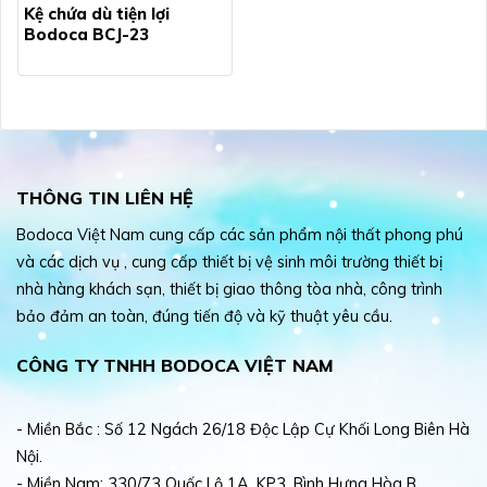
Kệ chứa dù tiện lợi
Bodoca BCJ-23
THÔNG TIN LIÊN HỆ
Bodoca Việt Nam cung cấp các sản phẩm nội thất phong phú
và các dịch vụ , cung cấp thiết bị vệ sinh môi trường thiết bị
nhà hàng khách sạn, thiết bị giao thông tòa nhà, công trình
bảo đảm an toàn, đúng tiến độ và kỹ thuật yêu cầu.
CÔNG TY TNHH BODOCA VIỆT NAM
- Miền Bắc : Số 12 Ngách 26/18 Độc Lập Cự Khối Long Biên Hà
Nội.
- Miền Nam: 330/73 Quốc Lộ 1A, KP3, Bình Hưng Hòa B,