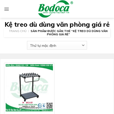
Skip
to
content
Kệ treo dù dùng văn phòng giá rẻ
TRANG CHỦ
/
SẢN PHẨM ĐƯỢC GẮN THẺ “KỆ TREO DÙ DÙNG VĂN
PHÒNG GIÁ RẺ”