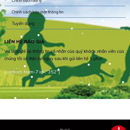
Chính sách đại lý
Chính sách bảo mật thông tin
Tuyển dụng
LIÊN HỆ BÁO GIÁ
Vui lòng để lại thông tin cá nhân của quý khách, nhân viên của
chúng tôi sẽ điện lại ngay sau khi gửi liên hệ 5 phút.
[contact-form-7 id="352"]
BLOG