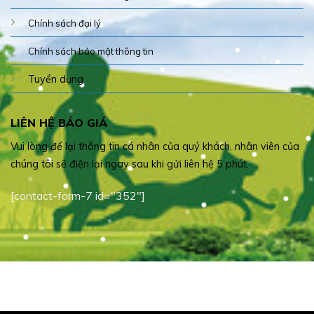
Chính sách đại lý
Chính sách bảo mật thông tin
Tuyển dụng
LIÊN HỆ BÁO GIÁ
Vui lòng để lại thông tin cá nhân của quý khách, nhân viên của
chúng tôi sẽ điện lại ngay sau khi gửi liên hệ 5 phút.
[contact-form-7 id="352"]