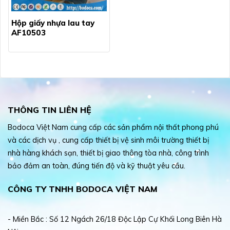
Hộp giấy nhựa lau tay
AF10503
THÔNG TIN LIÊN HỆ
Bodoca Việt Nam cung cấp các sản phẩm nội thất phong phú
và các dịch vụ , cung cấp thiết bị vệ sinh môi trường thiết bị
nhà hàng khách sạn, thiết bị giao thông tòa nhà, công trình
bảo đảm an toàn, đúng tiến độ và kỹ thuật yêu cầu.
CÔNG TY TNHH BODOCA VIỆT NAM
- Miền Bắc : Số 12 Ngách 26/18 Độc Lập Cự Khối Long Biên Hà