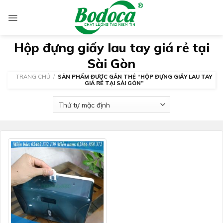
Skip
to
content
Hộp đựng giấy lau tay giá rẻ tại
Sài Gòn
TRANG CHỦ
/
SẢN PHẨM ĐƯỢC GẮN THẺ “HỘP ĐỰNG GIẤY LAU TAY
GIÁ RẺ TẠI SÀI GÒN”