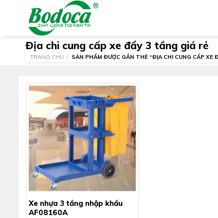
Skip
to
content
Địa chi cung cấp xe đẩy 3 tầng giá rẻ
TRANG CHỦ
/
SẢN PHẨM ĐƯỢC GẮN THẺ “ĐỊA CHI CUNG CẤP XE Đ
Xe nhựa 3 tầng nhập khẩu
AF08160A