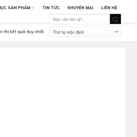
MỤC SẢN PHẨM
TIN TỨC
KHUYẾN MẠI
LIÊN HỆ
Tìm
kiếm:
n thị kết quả duy nhất