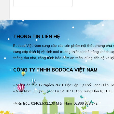
THÔNG TIN LIÊN HỆ
Bodoca Việt Nam cung cấp các sản phẩm nội thất phong phú và
cung cấp thiết bị vệ sinh môi trường thiết bị nhà hàng khách sạn
thông tòa nhà, công trình bảo đảm an toàn, đúng tiến độ và kỹ
CÔNG TY TNHH BODOCA VIỆT NAM
- Miền Bắc : Số 12 Ngách 26/18 Độc Lập Cự Khối Long Biên Hà
- Miền Nam: 330/73 Quốc Lộ 1A, KP3, Bình Hưng Hòa B, TP.HC
-Miền Bắc: 02462.532.139 Miền Nam: 02866.858.372