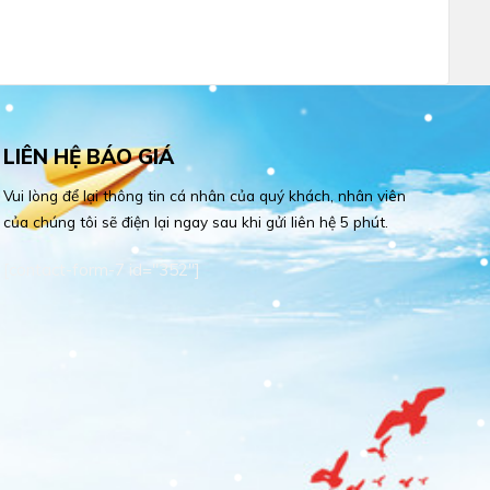
LIÊN HỆ BÁO GIÁ
Vui lòng để lại thông tin cá nhân của quý khách, nhân viên
của chúng tôi sẽ điện lại ngay sau khi gửi liên hệ 5 phút.
[contact-form-7 id="352"]