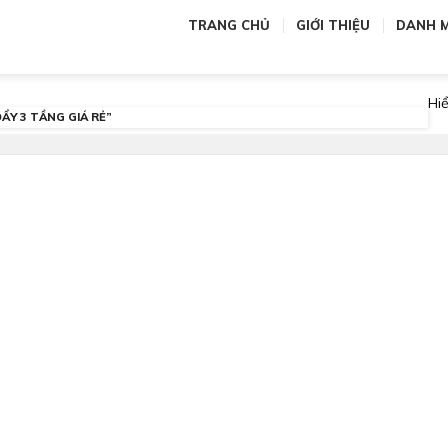
TRANG CHỦ
GIỚI THIỆU
DANH 
Hiể
ẨY 3 TẦNG GIÁ RẺ”