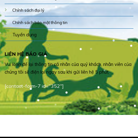
Chính sách đại lý
Chính sách bảo mật thông tin
Tuyển dụng
LIÊN HỆ BÁO GIÁ
Vui lòng để lại thông tin cá nhân của quý khách, nhân viên của
chúng tôi sẽ điện lại ngay sau khi gửi liên hệ 5 phút.
[contact-form-7 id="352"]