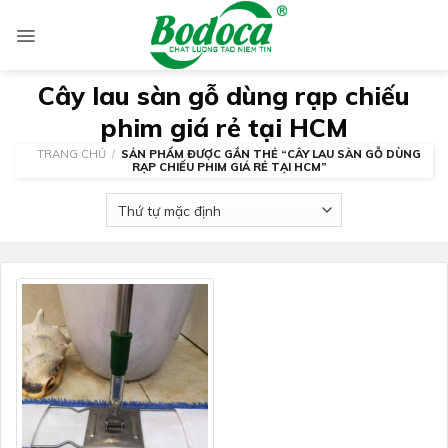
Skip
to
content
Cây lau sàn gỗ dùng rạp chiếu
phim giá rẻ tại HCM
TRANG CHỦ
/
SẢN PHẨM ĐƯỢC GẮN THẺ “CÂY LAU SÀN GỖ DÙNG
RẠP CHIẾU PHIM GIÁ RẺ TẠI HCM”