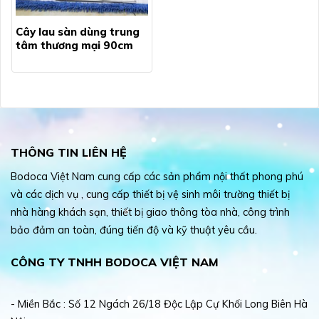
Cây lau sàn dùng trung
tâm thương mại 90cm
THÔNG TIN LIÊN HỆ
Bodoca Việt Nam cung cấp các sản phẩm nội thất phong phú
và các dịch vụ , cung cấp thiết bị vệ sinh môi trường thiết bị
nhà hàng khách sạn, thiết bị giao thông tòa nhà, công trình
bảo đảm an toàn, đúng tiến độ và kỹ thuật yêu cầu.
CÔNG TY TNHH BODOCA VIỆT NAM
- Miền Bắc : Số 12 Ngách 26/18 Độc Lập Cự Khối Long Biên Hà