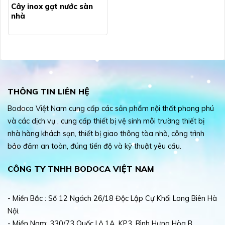
Cây inox gạt nước sàn
nhà
THÔNG TIN LIÊN HỆ
Bodoca Việt Nam cung cấp các sản phẩm nội thất phong phú
và các dịch vụ , cung cấp thiết bị vệ sinh môi trường thiết bị
nhà hàng khách sạn, thiết bị giao thông tòa nhà, công trình
bảo đảm an toàn, đúng tiến độ và kỹ thuật yêu cầu.
CÔNG TY TNHH BODOCA VIỆT NAM
- Miền Bắc : Số 12 Ngách 26/18 Độc Lập Cự Khối Long Biên Hà
Nội.
- Miền Nam: 330/73 Quốc Lộ 1A, KP3, Bình Hưng Hòa B,