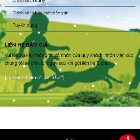
Chính sách đại lý
Chính sách bảo mật thông tin
Tuyển dụng
LIÊN HỆ BÁO GIÁ
Vui lòng để lại thông tin cá nhân của quý khách, nhân viên của
chúng tôi sẽ điện lại ngay sau khi gửi liên hệ 5 phút.
[contact-form-7 id="352"]
BLOG