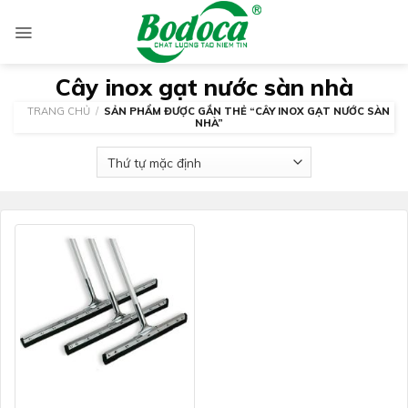
Skip
to
content
Cây inox gạt nước sàn nhà
TRANG CHỦ
/
SẢN PHẨM ĐƯỢC GẮN THẺ “CÂY INOX GẠT NƯỚC SÀN
NHÀ”